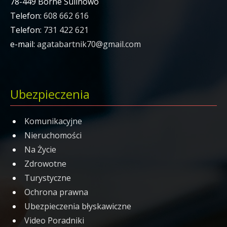
78-449 Borne Sulinowo
Telefon:
608 662 616
Telefon:
731 422 621
e-mail:
agatabartnik70@gmail.com
Ubezpieczenia
Komunikacyjne
Nieruchomości
Na Życie
Zdrowotne
Turystyczne
Ochrona prawna
Ubezpieczenia błyskawiczne
Video Poradniki