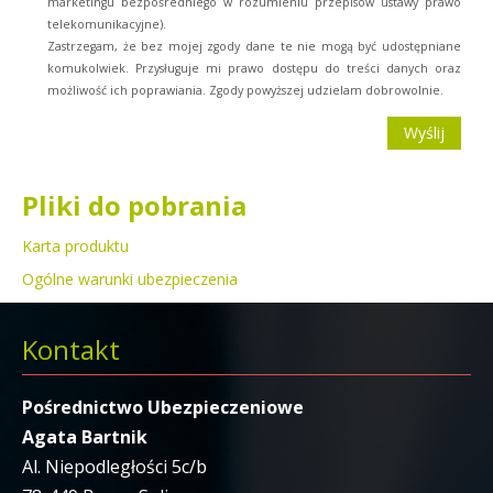
marketingu bezpośredniego w rozumieniu przepisów ustawy prawo
telekomunikacyjne).
Zastrzegam, że bez mojej zgody dane te nie mogą być udostępniane
komukolwiek. Przysługuje mi prawo dostępu do treści danych oraz
możliwość ich poprawiania. Zgody powyższej udzielam dobrowolnie.
Pliki do pobrania
Karta produktu
Ogólne warunki ubezpieczenia
Kontakt
Pośrednictwo Ubezpieczeniowe
Agata Bartnik
Al. Niepodległości 5c/b