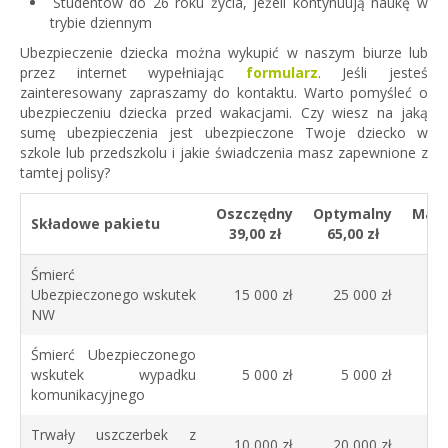
Studentów do 26 roku życia, jeżeli kontynuują naukę w
trybie dziennym
Ubezpieczenie dziecka można wykupić w naszym biurze lub
przez internet wypełniając
formularz
. Jeśli jesteś
zainteresowany zapraszamy do kontaktu. Warto pomyśleć o
ubezpieczeniu dziecka przed wakacjami. Czy wiesz na jaką
sumę ubezpieczenia jest ubezpieczone Twoje dziecko w
szkole lub przedszkolu i jakie świadczenia masz zapewnione z
tamtej polisy?
Oszczędny
Optymalny
Mak
Składowe pakietu
39,00 zł
65,00 zł
98
Śmierć
Ubezpieczonego wskutek
15 000 zł
25 000 zł
NW
Śmierć Ubezpieczonego
wskutek wypadku
5 000 zł
5 000 zł
komunikacyjnego
Trwały uszczerbek z
10 000 zł
20 000 zł