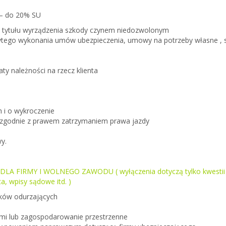
 –
do 20% SU
 z tytułu wyrządzenia szkody czynem niedozwolonym
żytego wykonania umów ubezpieczenia, umowy na potrzeby własne , 
ty należności na rzecz klienta
 i o wykroczenie
ezgodnie z prawem zatrzymaniem prawa jazdy
y.
 DLA FIRMY I WOLNEGO ZAWODU
( wyłączenia dotyczą tylko kwest
, wpisy sądowe itd. )
dków odurzających
mi lub zagospodarowanie przestrzenne