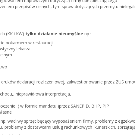
stępowaniem naprawczym dotyczącą firmy ubezpieczającego
zeniem przepisów celnych, tym spraw dotyczących przemytu nielegal
ch (
KK i KW)
tylko działanie nieumyślne
np.:
ucie pokarmem w restauracji
ostyczny lekarza
telnym
stwo
a druków deklaracji rozliczeniowej, zakwestionowanie przez ZUS um
chodu,, nieprawidłowa interpretacja,
roczenie ( w formie mandatu )przez SANEPID, BHP, PIP
własne
m
np. wadliwy sprzęt będący wyposażeniem firmy, problemy z egzek
u, problemy z dostawcami usług rachunkowych ,kurierskich, sprzątają