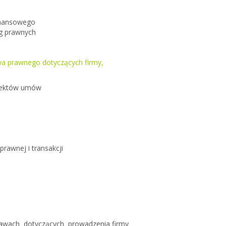
inansowego
ug prawnych
wa prawnego dotyczących firmy,
ojektów umów
rawnej i transakcji
rawach dotyczących prowadzenia firmy