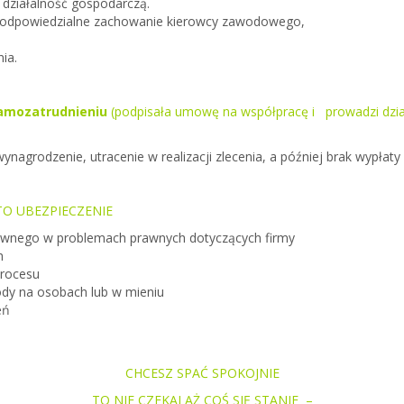
ziałalność gospodarczą.
nieodpowiedzialne zachowanie kierowcy zawodowego,
ia.
samozatrudnieniu
(podpisała umowę na współpracę i
prowadzi dzi
ynagrodzenie, utracenie w realizacji zlecenia, a później
brak wypłaty
 TO UBEZPIECZENIE
rawnego w problemach prawnych dotyczących firmy
h
procesu
y na osobach lub w mieniu
eń
CHCESZ SPAĆ SPOKOJNIE
TO NIE CZEKAJ AŻ COŚ SIĘ STANIE –