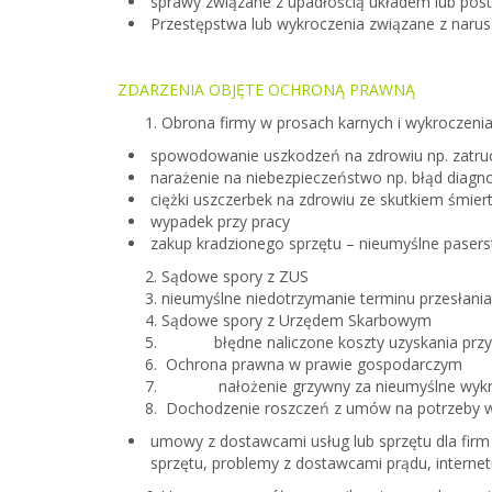
sprawy związane z upadłością układem lub po
Przestępstwa lub wykroczenia związane z narus
ZDARZENIA OBJĘTE OCHRONĄ PRAWNĄ
Obrona firmy w prosach karnych i wykroczenia
spowodowanie uszkodzeń na zdrowiu
np. zatr
narażenie na niebezpieczeństwo np.
błąd diagn
ciężki uszczerbek na zdrowiu ze skutkiem śmier
wypadek przy pracy
zakup kradzionego sprzętu – nieumyślne paser
Sądowe spory z ZUS
nieumyślne niedotrzymanie terminu przesłani
Sądowe spory z Urzędem Skarbowym
błędne naliczone koszty uzyskania przy
Ochrona prawna w prawie gospodarczym
nałożenie grzywny za nieumyślne wyk
Dochodzenie roszczeń z umów na potrzeby 
umowy z dostawcami usług lub sprzętu dla fir
sprzętu, problemy z dostawcami prądu, internet