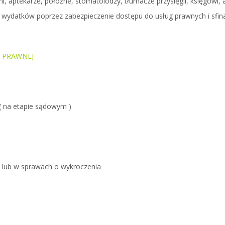
ni, aptekarze, położne, stomatolodzy, tłumacze przysięgli, księgowi, a
a wydatków
poprzez
zabezpieczenie dostępu do usług prawnych i sf
 PRAWNEJ
(
na etapie sądowym
)
 lub w sprawach o wykroczenia