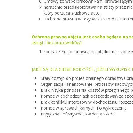
Umowy ze współpracownikami prowadzącymi d
narażenie przedsiębiorstwa na straty przez 
który porzuca służbowe auto.
Ochrona prawna w przypadku samozatrudnien
Ochroną prawną objęta jest osoba będąca na 
usługi ( bez pracowników)
spory ze zleconiodawcą np. błędne naliczone w
JAKIE SĄ DLA CIEBIE KORZYŚCI , JEŻELI WYKUPISZ
Stały dostęp do profesjonalnego doradztwa p
Organizacja i finansowanie procesów sadowyc
Brak ryzyka ponoszenia kosztów przegranego 
Pomoc w dochodzeniach odszkodowań za szkod
Brak konfliktu interesów w dochodzeniu roszcz
Pomoc w sprawach karnych i o wykroczenie
Przyjazna i efektywna likwidacja szkód