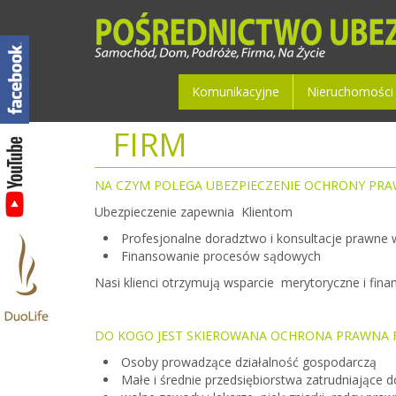
Komunikacyjne
Nieruchomości
FIRM
NA CZYM POLEGA UBEZPIECZENIE OCHRONY PRA
Ubezpieczenie zapewnia Klientom
Profesjonalne doradztwo i konsultacje prawne w 
Finansowanie procesów sądowych
Nasi klienci otrzymują wsparcie
merytoryczne i fin
DO KOGO JEST SKIEROWANA OCHRONA PRAWNA 
Osoby prowadzące działalność gospodarczą
Małe i średnie przedsiębiorstwa zatrudniające 