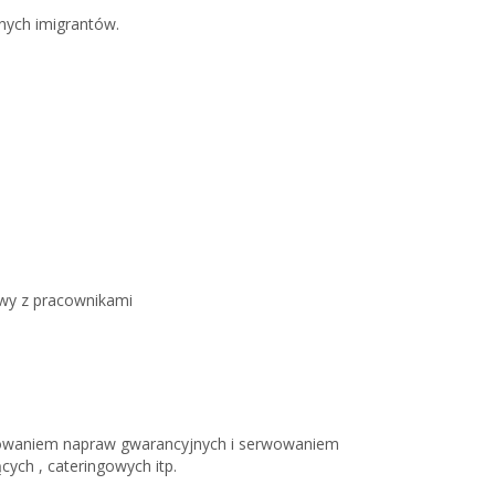
nych imigrantów.
owy z pracownikami
wowaniem napraw gwarancyjnych i serwowaniem
cych , cateringowych itp.