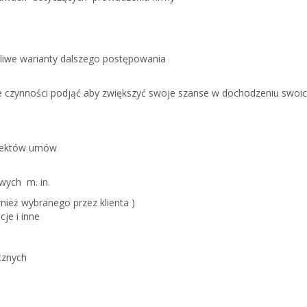
żliwe warianty dalszego postępowania
kie czynności podjąć aby zwiększyć swoje szanse w dochodzeniu swoi
ojektów umów
wych m. in.
ież wybranego przez klienta )
cje i inne
cznych