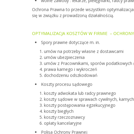
wolne zawody : lekarze, pielęgniarki, radcy praw
Ochrona Prawna to przede wszystkim
optymalizacj
się w związku z prowadzoną działalnością.
OPTYMALIZACJA KOSZTÓW W FIRMIE – OCHRONY
Spory prawne dotyczące m. in.
umów na potrzeby własne z dostawcami
umów ubezpieczenia
umów z Pracownikami, sporów podatkowych 
prawa karnego i wykroczeń
dochodzeniu odszkodowań
Koszty procesu sądowego
koszty adwokata lub radcy prawnego
koszty sądowe w sprawach cywilnych, karnych
koszty postępowania egzekucyjnego
koszty biegłych
koszty rzeczoznawcy
opłaty kancelaryjne
Polisa Ochrony Prawnej