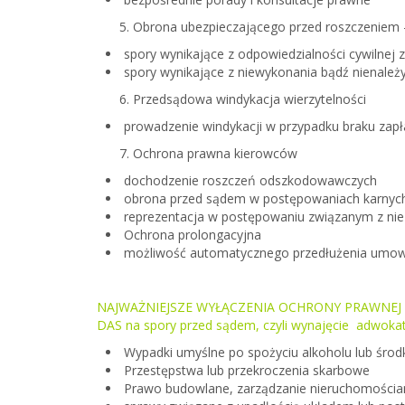
Obrona ubezpieczającego przed roszczeniem
spory wynikające z odpowiedzialności cywilnej
spory wynikające z niewykonania bądź nienale
Przedsądowa windykacja wierzytelności
prowadzenie windykacji w przypadku braku zapła
Ochrona prawna kierowców
dochodzenie roszczeń odszkodowawczych
obrona przed sądem w postępowaniach karnych
reprezentacja w postępowaniu związanym z ni
Ochrona prolongacyjna
możliwość automatycznego przedłużenia umow
NAJWAŻNIEJSZE WYŁĄCZENIA OCHRONY PRAWNEJ
DAS na spory przed sądem, czyli wynajęcie adwokata
Wypadki umyślne po spożyciu alkoholu lub śro
Przestępstwa lub przekroczenia skarbowe
Prawo budowlane, zarządzanie nieruchomościa