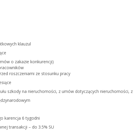
H
tkowych klauzul
iące
umów o zakazie konkurencji
)
pracowników
zed roszczeniami ze stosunku pracy
esiące
łu szkody na nieruchomości, z umów dotyczących nieruchomości, z 
iędzynarodowym
ego
karencja 6 tygodni
nej transakcji – do 3.5% SU