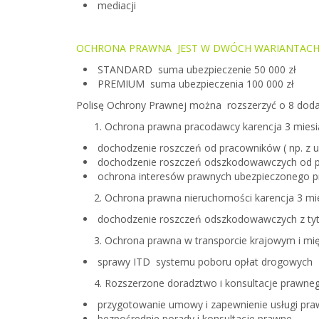
mediacji
OCHRONA PRAWNA JEST W DWÓCH WARIANTAC
STANDARD
suma ubezpieczenie
50 000 zł
PREMIUM
suma
ubezpieczenia
100 000 zł
Polisę Ochrony Prawnej można rozszerzyć o 8 doda
Ochrona prawna pracodawcy
karencja 3 mies
dochodzenie roszczeń od pracowników (
np. z 
dochodzenie roszczeń odszkodowawczych od 
ochrona interesów prawnych ubezpieczonego pr
Ochrona prawna nieruchomości
karencja 3 mi
dochodzenie roszczeń odszkodowawczych z tytu
Ochrona prawna w transporcie krajowym i m
sprawy ITD systemu poboru opłat drogowych
Rozszerzone doradztwo i konsultacje prawn
przygotowanie umowy i zapewnienie usługi praw
bezpośrednie porady i konsultacje prawne