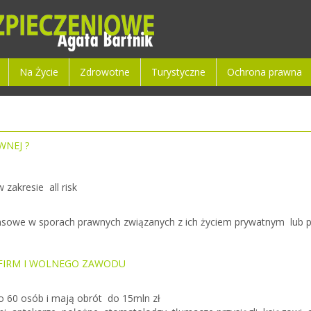
Na Życie
Zdrowotne
Turystyczne
Ochrona prawna
WNEJ ?
zakresie all risk
ansowe
w sporach prawnych związanych z ich życiem prywatnym lub 
FIRM I WOLNEGO ZAWODU
do 60 osób i mają obrót do 15mln zł