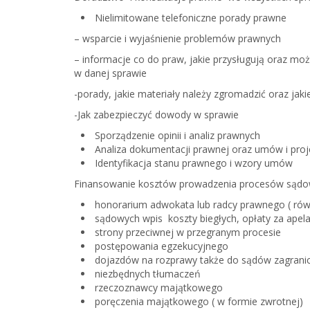
Nielimitowane telefoniczne porady prawne
– wsparcie i wyjaśnienie problemów prawnych
– informacje co do praw, jakie przysługują oraz mo
w danej sprawie
-porady, jakie materiały należy zgromadzić oraz ja
-Jak zabezpieczyć dowody w sprawie
Sporządzenie opinii i analiz prawnych
Analiza dokumentacji prawnej oraz umów i pr
Identyfikacja stanu prawnego i wzory umów
Finansowanie kosztów prowadzenia procesów sądo
honorarium
adwokata lub radcy prawnego ( równ
sądowych
wpis koszty biegłych, opłaty za apela
strony przeciwnej w przegranym procesie
postępowania egzekucyjnego
dojazdów na rozprawy
także do sądów zagrani
niezbędnych tłumaczeń
rzeczoznawcy majątkowego
poręczenia majątkowego
( w formie zwrotnej)