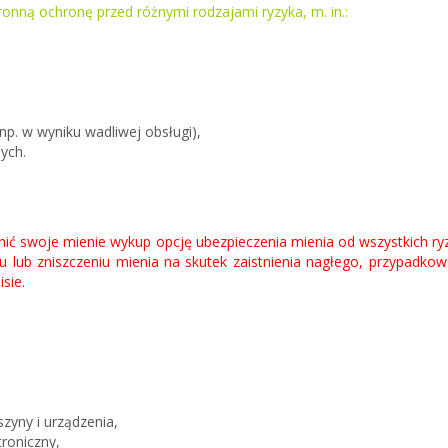
onną ochronę przed różnymi rodzajami ryzyka, m. in.:
np. w wyniku wadliwej obsługi),
ych.
onić swoje mienie wykup opcję ubezpieczenia mienia od
wszystkich ry
iu lub zniszczeniu mienia na skutek zaistnienia nagłego, przypadko
sie.
szyny i urządzenia,
troniczny,