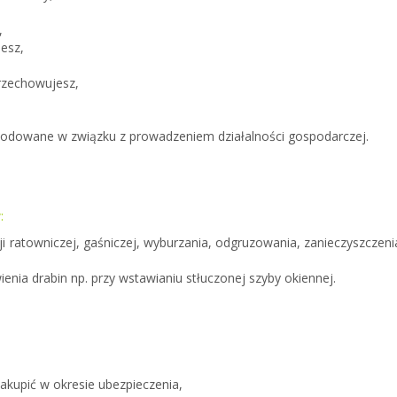
,
jesz,
rzechowujesz,
wodowane w związku z prowadzeniem działalności gospodarczej.
w
:
 ratowniczej, gaśniczej, wyburzania, odgruzowania, zanieczyszczenia
nia drabin np. przy wstawianiu stłuczonej szyby okiennej.
akupić w okresie ubezpieczenia,