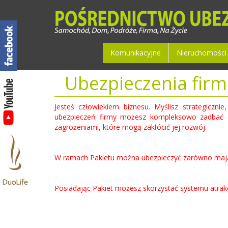
Komunikacyjne
Nieruchomości
Ubezpieczenia firm
Jesteś człowiekiem biznesu. Myślisz strategiczni
ubezpieczeń firmy możesz kompleksowo zadbać o
zagrożeniami, które mogą zakłócić jej rozwój.
W ramach
Pakietu
można ubezpieczyć zarówno mająte
Posiadając
Pakiet
możesz skorzystać systemu atrakc