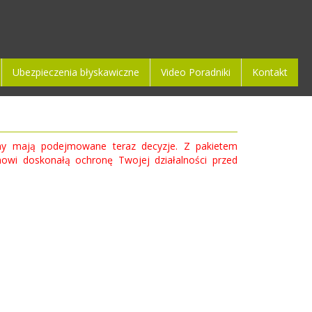
Ubezpieczenia błyskawiczne
Video Poradniki
Kontakt
 firmy mają podejmowane teraz decyzje. Z pakietem
wi doskonałą ochronę Twojej działalności przed