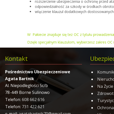
rozszerzenie ubezpieczenia o ochronę przed at
odpowiedzialność za szkody w środkach obroto
włączenie klauzul dodatkowych dostosowanych d
W Pakiecie znajduje się też
OC z tytułu prowadzenia
Dzięki specjalnym klauzulom, wybierzesz zakres OC
Kontakt
Ubezpie
Pośrednictwo Ubezpieczeniowe
Komunik
Agata Bartnik
Nieruch
Al. Niepodległości 5c/b
Na Życie
78-449 Borne Sulinowo
Zdrowot
Telefon:
608 662 616
Turysty
Telefon:
731 422 621
Ochrona
e-mail:
agatabartnik70@gmail.com