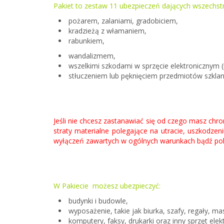
Pakie
t to zestaw 11 ubezpieczeń dających wszechstr
pożarem, zalaniami, gradobiciem,
kradzieżą z włamaniem,
rabunkiem,
wandalizmem,
wszelkimi szkodami w sprzęcie elektronicznym (
stłuczeniem lub pęknięciem przedmiotów szklan
Jeśli nie chcesz zastanawiać się od czego masz chr
straty materialne polegające na utracie, uszkodzen
wyłączeń zawartych w ogólnych warunkach bądź poli
W Pakiecie możesz ubezpieczyć:
budynki i budowle,
wyposażenie, takie jak biurka, szafy, regały, ma
komputery, faksy, drukarki oraz inny sprzęt elek