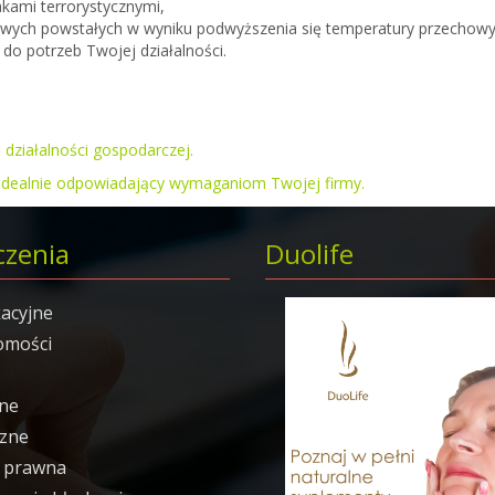
akami terrorystycznymi,
wych powstałych w wyniku podwyższenia się temperatury przechowy
o potrzeb Twojej działalności.
 działalności gospodarczej
.
 idealnie odpowiadający wymaganiom Twojej firmy.
czenia
Duolife
acyjne
omości
ne
czne
 prawna