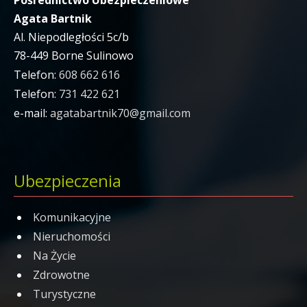
Pośrednictwo Ubezpieczeniowe
Agata Bartnik
kierowca zastępczy
x
Al. Niepodległości 5c/b
informacje przed podróżą
x
78-449 Borne Sulinowo
zastępstwo w podróży służbowej
x
Telefon:
608 662 616
Telefon:
731 422 621
pokrycie kosztów poszukiwań
x
e-mail:
agatabartnik70@gmail.com
pokrycie kosztów ratownictwa
x
pomoc w przypadku opóźnienia lotu
x
Ubezpieczenia
odzyskanie danych z aparatu fotograficznego
x
rekonwalescencja
x
Komunikacyjne
wcześniejszy powrót Ubezpieczonego
x
Nieruchomości
Na Życie
kontynuacja podróży
x
Zdrowotne
pomoc prawna
x
Turystyczne