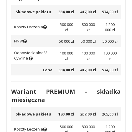
Składowe pakietu
334,00 zł
417,00 zł
574,00 zł
500 000
800 000
1 200
Koszty Leczenia
zł
zł
000 zł
NNW
50 000 zł
50 000 zł
50 000 zł
Odpowiedzialność
100 000
100 000
100 000
Cywilna
zł
zł
zł
Cena
334,00 zł
417,00 zł
574,00 zł
Wariant PREMIUM – składka
miesięczna
Składowe pakietu
180,00 zł
207,00 zł
265,00 zł
500 000
800 000
1 200
Koszty Leczenia