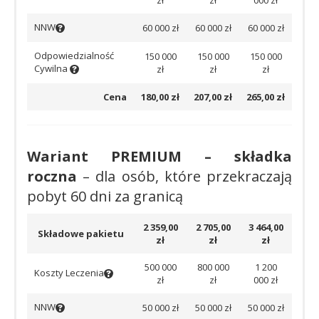
zł
zł
000 zł
NNW
60 000 zł
60 000 zł
60 000 zł
Odpowiedzialność
150 000
150 000
150 000
Cywilna
zł
zł
zł
Cena
180,00 zł
207,00 zł
265,00 zł
Wariant PREMIUM – składka
roczna
– dla osób, które przekraczają
pobyt 60 dni za granicą
2 359,00
2 705,00
3 464,00
Składowe pakietu
zł
zł
zł
500 000
800 000
1 200
Koszty Leczenia
zł
zł
000 zł
NNW
50 000 zł
50 000 zł
50 000 zł