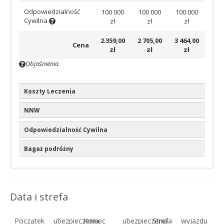
Odpowiedzialność
100 000
100 000
100 000
Cywilna
zł
zł
zł
2 359,00
2 705,00
3 464,00
Cena
zł
zł
zł
Objaśnienia
Koszty Leczenia
NNW
Odpowiedzialność Cywilna
Bagaż podróżny
Wariant EXCLUSIVE – składka
roczna
– dla osób, które przebywają
Data i strefa
do 60 dni za granicą
Wariant assistance
Premium
Początek ubezpieczenia
Koniec ubezpieczenia
Strefa wyjazdu
całodobowy dyżur telefoniczny Centrum