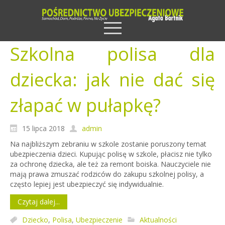
Szkolna polisa dla
dziecka: jak nie dać się
złapać w pułapkę?
15 lipca 2018
admin
Na najbliższym zebraniu w szkole zostanie poruszony temat
ubezpieczenia dzieci. Kupując polisę w szkole, płacisz nie tylko
za ochronę dziecka, ale też za remont boiska. Nauczyciele nie
mają prawa zmuszać rodziców do zakupu szkolnej polisy, a
często lepiej jest ubezpieczyć się indywidualnie.
Czytaj dalej...
Dziecko
,
Polisa
,
Ubezpieczenie
Aktualności